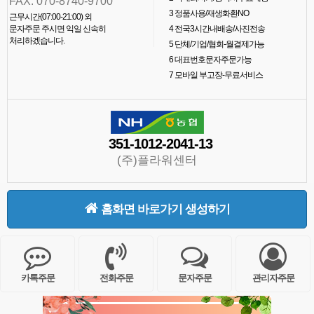
FAX. 070-8740-9700
3
정품사용/재생화환NO
근무시간(07:00-21:00) 외
문자주문 주시면 익일 신속히
4
전국3시간내배송/사진전송
처리하겠습니다.
5
단체/기업/협회-월결제가능
6
대표번호문자주문가능
7
모바일 부고장-무료서비스
351-1012-2041-13
(주)플라워센터
홈화면 바로가기 생성하기
카톡주문
전화주문
문자주문
관리자주문