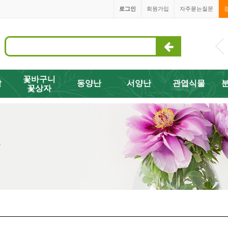
로그인
회원가입
자주묻는질문
1668-3505
꽃바구니
발
동양난
서양난
관엽식물
꽃상자