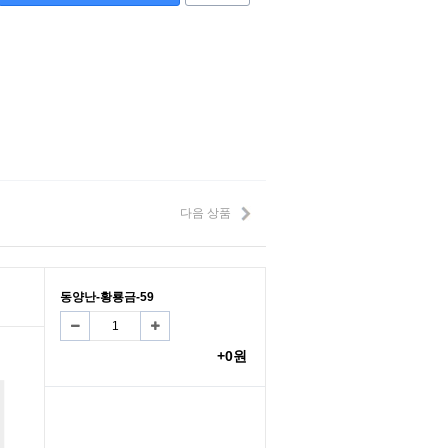
다음 상품
동양난-황룡금-59
+0원