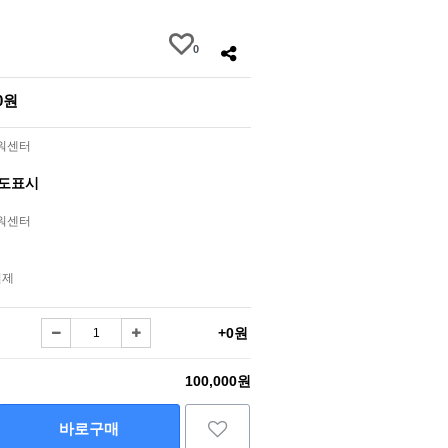
0
00원
라워센터
별도표시
라워센터
결제
+0원
100,000원
바로구매