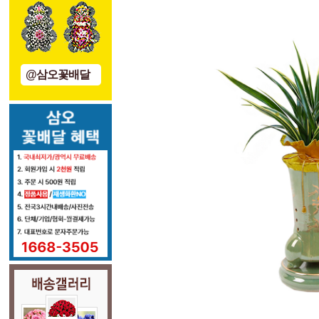
@삼오꽃배달