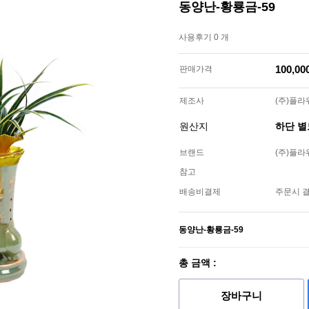
동양난-황룡금-59
사용후기 0 개
100,0
판매가격
제조사
(주)플
원산지
하단 
브랜드
(주)플
참고
배송비결제
주문시 
동양난-황룡금-59
총 금액 :
장바구니