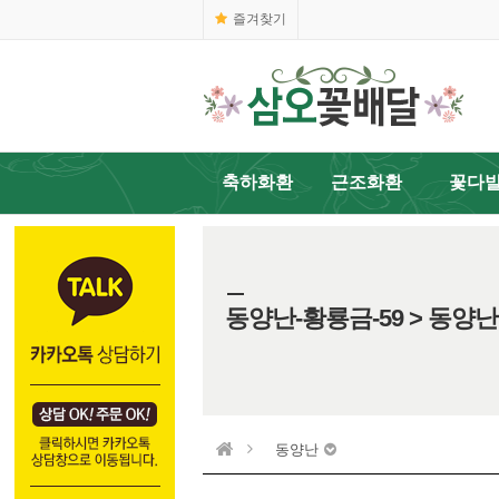
즐겨찾기
축하화환
근조화환
꽃다
동양난-황룡금-59 > 동양난
동양난