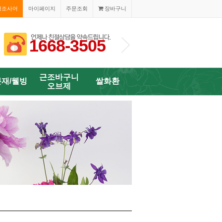
경조사어
마이페이지
주문조회
장바구니
1668-3505
1668-350
근조바구니
분재/웰빙
쌀화환
오브제