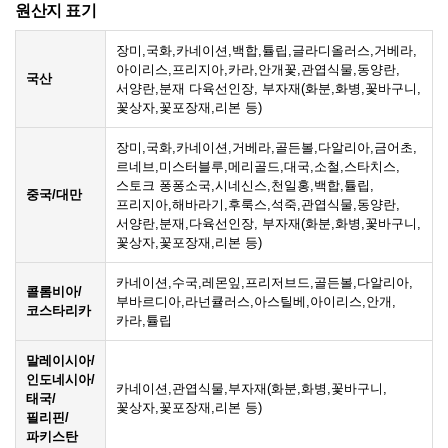
원산지 표기
장미,국화,카네이션,백합,튤립,글라디올러스,거베라,
아이리스,프리지아,카라,안개꽃,관엽식물,동양란,
국산
서양란,분재 다육선인장, 부자재(화분,화병,꽃바구니,
꽃상자,꽃포장재,리본 등)
장미,국화,카네이션,거베라,골든볼,다알리아,금어초,
르네브,미스터블루,메리골드,대국,소철,스타치스,
스토크 퐁퐁소국,시네신스,천일홍,백합,튤립,
중국/대만
프리지아,해바라기,후룩스,석죽,관엽식물,동양란,
서양란,분재,다육선인장, 부자재(화분,화병,꽃바구니,
꽃상자,꽃포장재,리본 등)
카네이션,수국,레몬잎,프리저브드,골든볼,다알리아,
콜롬비아/
부바르디아,라넌큘러스,아스틸베,아이리스,안개,
코스타리카
카라,튤립
말레이시아/
인도네시아/
카네이션,관엽식물,부자재(화분,화병,꽃바구니,
태국/
꽃상자,꽃포장재,리본 등)
필리핀/
파키스탄