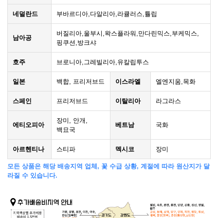
네덜란드
부바르디아,다알리아,라큘러스,튤립
버질리아,울부시,왁스플라워,만다린믹스,부케믹스,
남아공
핑쿠션,방크샤
호주
브로니아,그레빌리아,유칼립투스
일본
백합, 프리저브드
이스라엘
엘엔지움,목화
스페인
프리저브드
이탈리아
라그라스
장미, 안개,
에티오피아
베트남
국화
백묘국
아르헨티나
스티파
멕시코
장미
모든 상품은 해당 배송지역 업체, 꽃 수급 상황, 계절에 따라 원산지가 달
라질 수 있습니다.