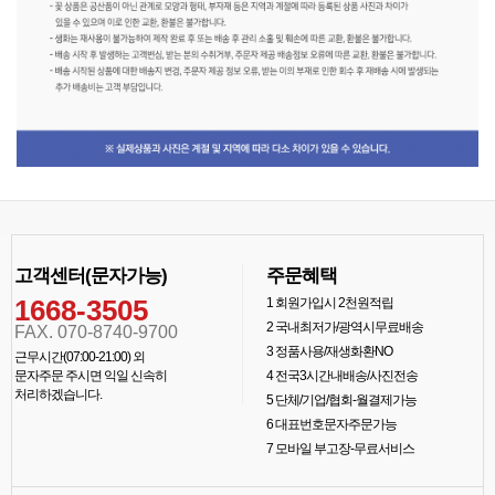
고객센터(문자가능)
주문혜택
1668-3505
1
회원가입시 2천원적립
2
국내최저가/광역시무료배송
FAX. 070-8740-9700
3
정품사용/재생화환NO
근무시간(07:00-21:00) 외
문자주문 주시면 익일 신속히
4
전국3시간내배송/사진전송
처리하겠습니다.
5
단체/기업/협회-월결제가능
6
대표번호문자주문가능
7
모바일 부고장-무료서비스