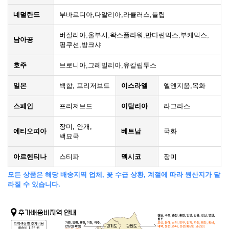
네덜란드
부바르디아,다알리아,라큘러스,튤립
버질리아,울부시,왁스플라워,만다린믹스,부케믹스,
남아공
핑쿠션,방크샤
호주
브로니아,그레빌리아,유칼립투스
일본
백합, 프리저브드
이스라엘
엘엔지움,목화
스페인
프리저브드
이탈리아
라그라스
장미, 안개,
에티오피아
베트남
국화
백묘국
아르헨티나
스티파
멕시코
장미
모든 상품은 해당 배송지역 업체, 꽃 수급 상황, 계절에 따라 원산지가 달
라질 수 있습니다.