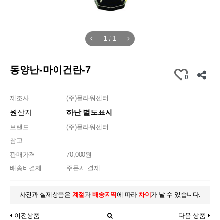
1
/
1
동양난-마이건란-7
0
제조사
(주)플라워센터
원산지
하단 별도표시
브랜드
(주)플라워센터
참고
판매가격
70,000원
배송비결제
주문시 결제
사진과 실제상품은
계절
과
배송지역
에 따라
차이
가 날 수 있습니다.
이전상품
다음 상품