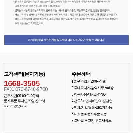
고객센터(문자가능)
주문혜택
1668-3505
1
회원가입시 2천원적립
2
국내최저가/광역시무료배송
FAX. 070-8740-9700
3
정품사용/재생화환NO
근무시간(07:00-21:00) 외
문자주문 주시면 익일 신속히
4
전국3시간내배송/사진전송
처리하겠습니다.
5
단체/기업/협회-월결제가능
6
대표번호문자주문가능
7
모바일 부고장-무료서비스