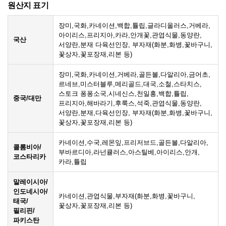
원산지 표기
장미,국화,카네이션,백합,튤립,글라디올러스,거베라,
아이리스,프리지아,카라,안개꽃,관엽식물,동양란,
국산
서양란,분재 다육선인장, 부자재(화분,화병,꽃바구니,
꽃상자,꽃포장재,리본 등)
장미,국화,카네이션,거베라,골든볼,다알리아,금어초,
르네브,미스터블루,메리골드,대국,소철,스타치스,
스토크 퐁퐁소국,시네신스,천일홍,백합,튤립,
중국/대만
프리지아,해바라기,후룩스,석죽,관엽식물,동양란,
서양란,분재,다육선인장, 부자재(화분,화병,꽃바구니,
꽃상자,꽃포장재,리본 등)
카네이션,수국,레몬잎,프리저브드,골든볼,다알리아,
콜롬비아/
부바르디아,라넌큘러스,아스틸베,아이리스,안개,
코스타리카
카라,튤립
말레이시아/
인도네시아/
카네이션,관엽식물,부자재(화분,화병,꽃바구니,
태국/
꽃상자,꽃포장재,리본 등)
필리핀/
파키스탄