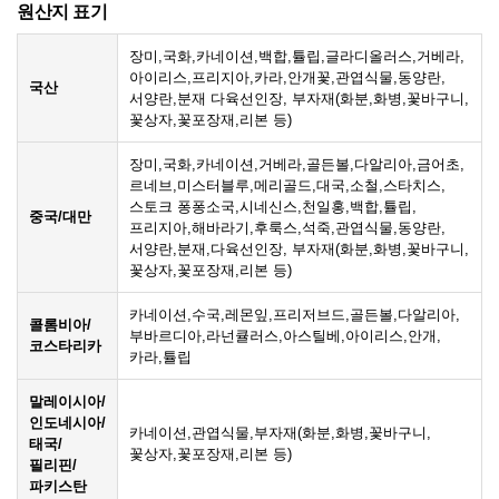
원산지 표기
장미,국화,카네이션,백합,튤립,글라디올러스,거베라,
아이리스,프리지아,카라,안개꽃,관엽식물,동양란,
국산
서양란,분재 다육선인장, 부자재(화분,화병,꽃바구니,
꽃상자,꽃포장재,리본 등)
장미,국화,카네이션,거베라,골든볼,다알리아,금어초,
르네브,미스터블루,메리골드,대국,소철,스타치스,
스토크 퐁퐁소국,시네신스,천일홍,백합,튤립,
중국/대만
프리지아,해바라기,후룩스,석죽,관엽식물,동양란,
서양란,분재,다육선인장, 부자재(화분,화병,꽃바구니,
꽃상자,꽃포장재,리본 등)
카네이션,수국,레몬잎,프리저브드,골든볼,다알리아,
콜롬비아/
부바르디아,라넌큘러스,아스틸베,아이리스,안개,
코스타리카
카라,튤립
말레이시아/
인도네시아/
카네이션,관엽식물,부자재(화분,화병,꽃바구니,
태국/
꽃상자,꽃포장재,리본 등)
필리핀/
파키스탄