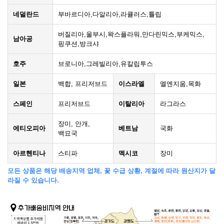
네덜란드
부바르디아,다알리아,라큘러스,튤립
버질리아,울부시,왁스플라워,만다린믹스,부케믹스,
남아공
핑쿠션,방크샤
호주
브로니아,그레빌리아,유칼립투스
일본
백합, 프리저브드
이스라엘
엘엔지움,목화
스페인
프리저브드
이탈리아
라그라스
장미, 안개,
에티오피아
베트남
국화
백묘국
아르헨티나
스티파
멕시코
장미
모든 상품은 해당 배송지역 업체, 꽃 수급 상황, 계절에 따라 원산지가 달
라질 수 있습니다.