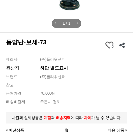
1
/
1
동양난-보세-73
0
제조사
(주)플라워센터
원산지
하단 별도표시
브랜드
(주)플라워센터
참고
판매가격
70,000원
배송비결제
주문시 결제
사진과 실제상품은
계절
과
배송지역
에 따라
차이
가 날 수 있습니다.
이전상품
다음 상품