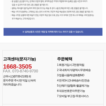
고객센터(문자가능)
주문혜택
1668-3505
1
회원가입시 2천원적립
2
국내최저가/광역시무료배송
FAX. 070-8740-9700
3
정품사용/재생화환NO
근무시간(07:00-21:00) 외
문자주문 주시면 익일 신속히
4
전국3시간내배송/사진전송
처리하겠습니다.
5
단체/기업/협회-월결제가능
6
대표번호문자주문가능
7
모바일 부고장-무료서비스