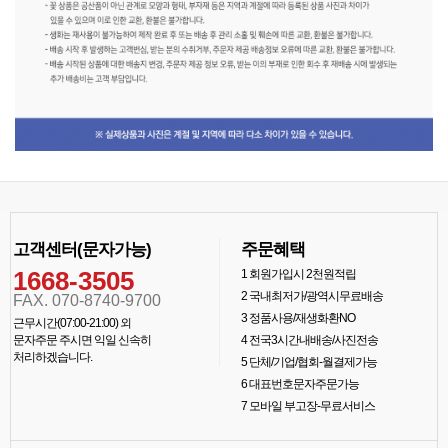
고객센터(문자가능)
주문혜택
1668-3505
1
회원가입시 2천원적립
2
국내최저가/광역시무료배송
FAX. 070-8740-9700
3
정품사용/재생화환NO
근무시간(07:00-21:00) 외
문자주문 주시면 익일 신속히
4
전국3시간내배송/사진전송
처리하겠습니다.
5
단체/기업/협회-월결제가능
6
대표번호문자주문가능
7
모바일 부고장-무료서비스