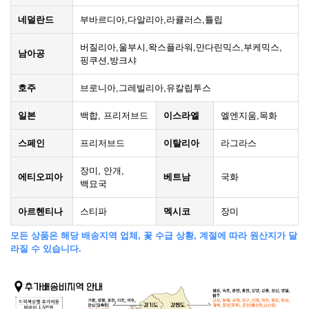
네덜란드
부바르디아,다알리아,라큘러스,튤립
버질리아,울부시,왁스플라워,만다린믹스,부케믹스,
남아공
핑쿠션,방크샤
호주
브로니아,그레빌리아,유칼립투스
일본
백합, 프리저브드
이스라엘
엘엔지움,목화
스페인
프리저브드
이탈리아
라그라스
장미, 안개,
에티오피아
베트남
국화
백묘국
아르헨티나
스티파
멕시코
장미
모든 상품은 해당 배송지역 업체, 꽃 수급 상황, 계절에 따라 원산지가 달
라질 수 있습니다.