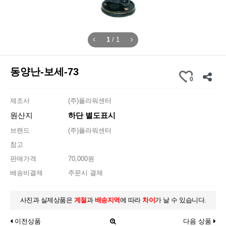
1
/
1
동양난-보세-73
0
제조사
(주)플라워센터
원산지
하단 별도표시
브랜드
(주)플라워센터
참고
판매가격
70,000원
배송비결제
주문시 결제
사진과 실제상품은
계절
과
배송지역
에 따라
차이
가 날 수 있습니다.
이전상품
다음 상품