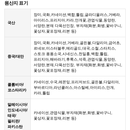
원산지 표기
장미,국화,카네이션,백합,튤립,글라디올러스,거베라,
아이리스,프리지아,카라,안개꽃,관엽식물,동양란,
국산
서양란,분재 다육선인장, 부자재(화분,화병,꽃바구니,
꽃상자,꽃포장재,리본 등)
장미,국화,카네이션,거베라,골든볼,다알리아,금어초,
르네브,미스터블루,메리골드,대국,소철,스타치스,
스토크 퐁퐁소국,시네신스,천일홍,백합,튤립,
중국/대만
프리지아,해바라기,후룩스,석죽,관엽식물,동양란,
서양란,분재,다육선인장, 부자재(화분,화병,꽃바구니,
꽃상자,꽃포장재,리본 등)
카네이션,수국,레몬잎,프리저브드,골든볼,다알리아,
콜롬비아/
부바르디아,라넌큘러스,아스틸베,아이리스,안개,
코스타리카
카라,튤립
말레이시아/
인도네시아/
카네이션,관엽식물,부자재(화분,화병,꽃바구니,
태국/
꽃상자,꽃포장재,리본 등)
필리핀/
파키스탄