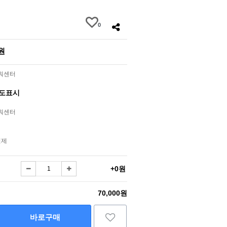
0
0원
라워센터
별도표시
라워센터
결제
+0원
70,000원
바로구매