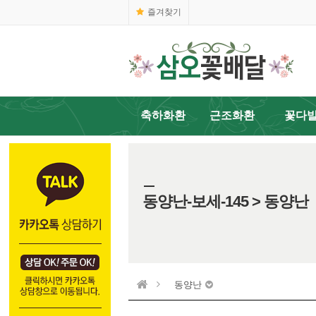
즐겨찾기
축하화환
근조화환
꽃다
동양난-보세-145 > 동양난
동양난