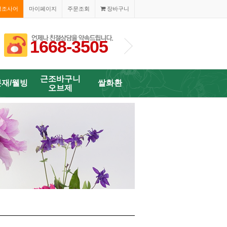
경조사어
마이페이지
주문조회
장바구니
1668-3505
1668-350
근조바구니
분재/웰빙
쌀화환
오브제