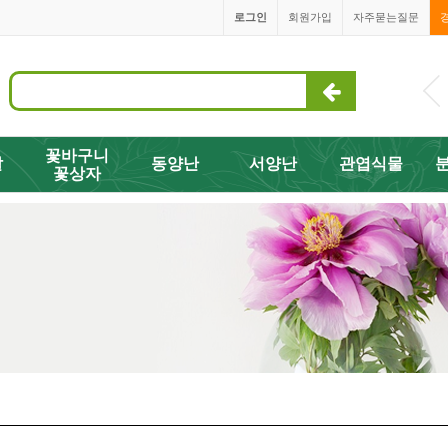
로그인
회원가입
자주묻는질문
1668-3505
꽃바구니
발
동양난
서양난
관엽식물
꽃상자