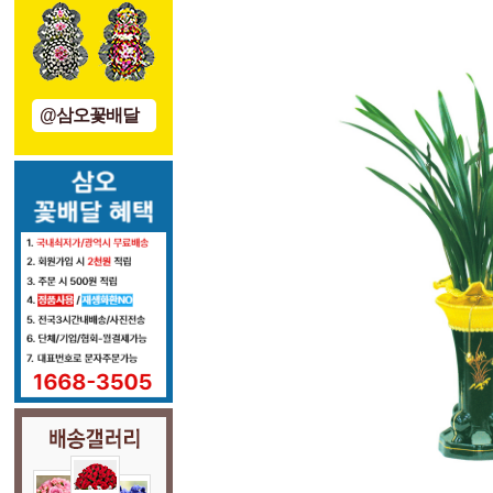
@삼오꽃배달