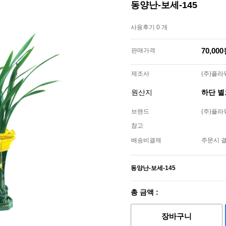
동양난-보세-145
사용후기 0 개
70,00
판매가격
제조사
(주)플
원산지
하단 
브랜드
(주)플
참고
배송비결제
주문시 
동양난-보세-145
총 금액 :
장바구니