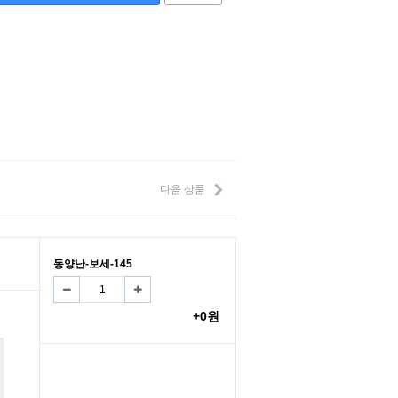
다음 상품
동양난-보세-145
+0원