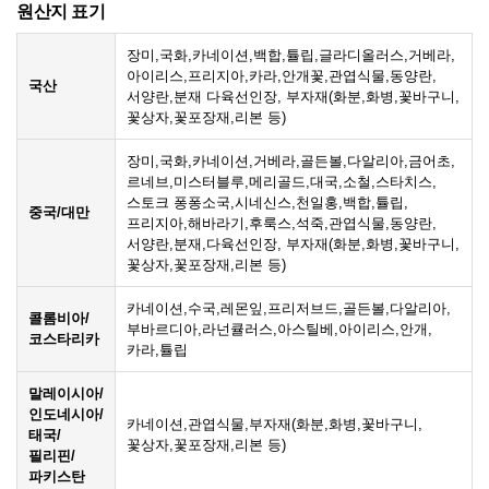
원산지 표기
장미,국화,카네이션,백합,튤립,글라디올러스,거베라,
아이리스,프리지아,카라,안개꽃,관엽식물,동양란,
국산
서양란,분재 다육선인장, 부자재(화분,화병,꽃바구니,
꽃상자,꽃포장재,리본 등)
장미,국화,카네이션,거베라,골든볼,다알리아,금어초,
르네브,미스터블루,메리골드,대국,소철,스타치스,
스토크 퐁퐁소국,시네신스,천일홍,백합,튤립,
중국/대만
프리지아,해바라기,후룩스,석죽,관엽식물,동양란,
서양란,분재,다육선인장, 부자재(화분,화병,꽃바구니,
꽃상자,꽃포장재,리본 등)
카네이션,수국,레몬잎,프리저브드,골든볼,다알리아,
콜롬비아/
부바르디아,라넌큘러스,아스틸베,아이리스,안개,
코스타리카
카라,튤립
말레이시아/
인도네시아/
카네이션,관엽식물,부자재(화분,화병,꽃바구니,
태국/
꽃상자,꽃포장재,리본 등)
필리핀/
파키스탄