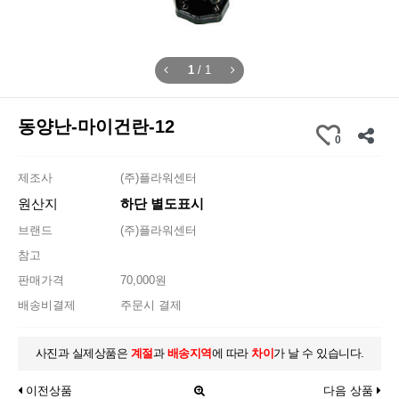
1
/
1
동양난-마이건란-12
0
제조사
(주)플라워센터
원산지
하단 별도표시
브랜드
(주)플라워센터
참고
판매가격
70,000원
배송비결제
주문시 결제
사진과 실제상품은
계절
과
배송지역
에 따라
차이
가 날 수 있습니다.
이전상품
다음 상품