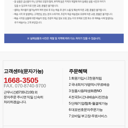
고객센터(문자가능)
주문혜택
1668-3505
1
회원가입시 2천원적립
2
국내최저가/광역시무료배송
FAX. 070-8740-9700
3
정품사용/재생화환NO
근무시간(07:00-21:00) 외
문자주문 주시면 익일 신속히
4
전국3시간내배송/사진전송
처리하겠습니다.
5
단체/기업/협회-월결제가능
6
대표번호문자주문가능
7
모바일 부고장-무료서비스