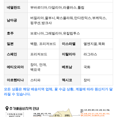
네덜란드
부바르디아,다알리아,라큘러스,튤립
버질리아,울부시,왁스플라워,만다린믹스,부케믹스,
남아공
핑쿠션,방크샤
호주
브로니아,그레빌리아,유칼립투스
일본
백합, 프리저브드
이스라엘
엘엔지움,목화
스페인
프리저브드
이탈리아
라그라스
장미, 안개,
에티오피아
베트남
국화
백묘국
아르헨티나
스티파
멕시코
장미
모든 상품은 해당 배송지역 업체, 꽃 수급 상황, 계절에 따라 원산지가 달
라질 수 있습니다.